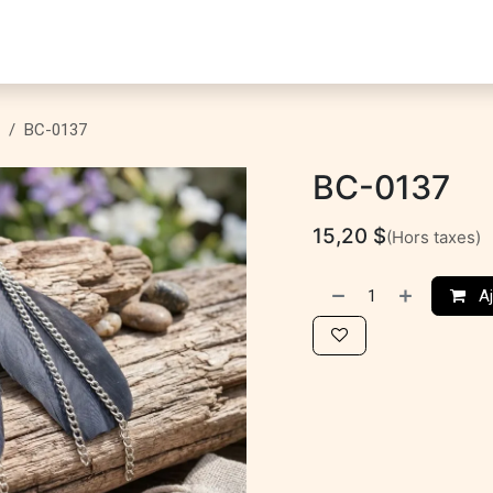
ontact
BC-0137
BC-0137
15,20
$
(Hors taxes)
Aj