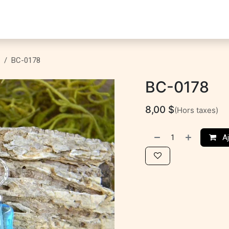
ontact
BC-0178
BC-0178
8,00
$
(Hors taxes)
Aj