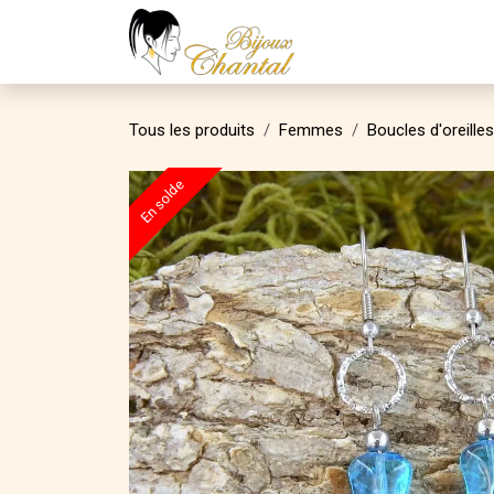
Se rendre au contenu
Accueil
Boutique
C
Tous les produits
Femmes
Boucles d'oreilles
En solde