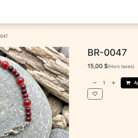
ontact
0047
BR-0047
15,00
$
(Hors taxes)
Aj