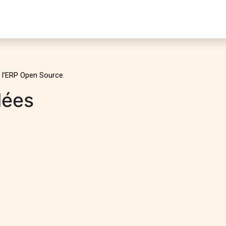
ontact
,
l’ERP Open Source
.
lées